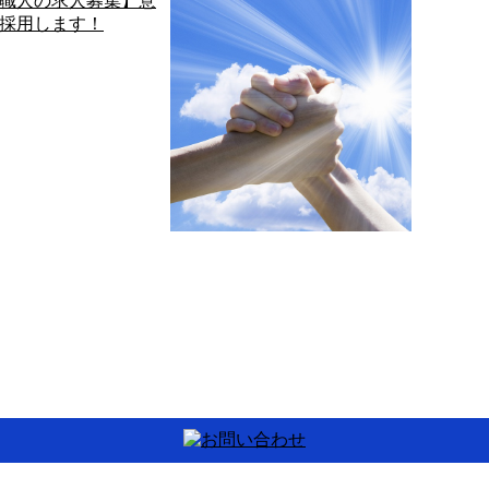
装職人の求人募集】意
塗装工事にチャレンジして
重視で採用しま…
みませんか？
ちは！ 神奈川県横浜市を
こんにちは！有限会社桑原塗装
、塗装工事を承っている
です。 弊社では、神奈川県横浜
社桑原塗装です。 塗装職
市を拠点に、塗装工事を承って
人の求人情報 …
おります。 雨 …