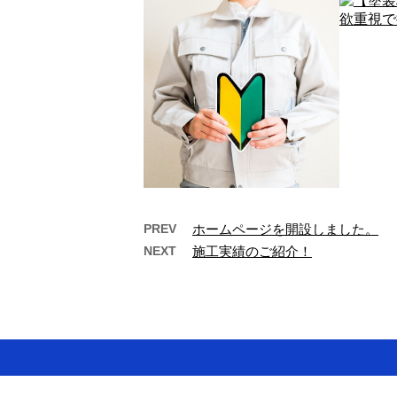
PREV
ホームページを開設しました。
NEXT
施工実績のご紹介！
世代の壁を越えてアットホ
【塗
ームな雰囲気♪求…
欲
こんにちは！有限会社桑原塗装
こんに
です。 弊社は平成13年の創業以
拠点に
来、神奈川県横浜市を拠点に一
有限会
般建築塗装業 …