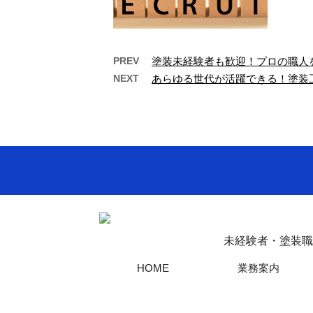
PREV
塗装未経験者も歓迎！プロの職人
NEXT
あらゆる世代が活躍できる！塗装
手に職をつけたい方必見！
塗装
弊社で塗装工事の…
の
こんにちは！有限会社桑原塗装
こんに
です。 弊社では、神奈川県横浜
拠点に
市を拠点に、塗装工事を承って
限会社
おります。 【 …
未経験者・塗装職
HOME
業務案内
Copyright©