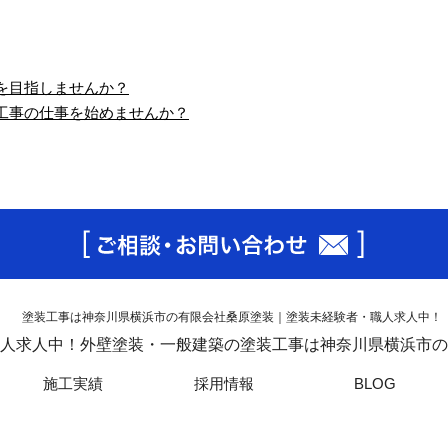
を目指しませんか？
工事の仕事を始めませんか？
未経験者も歓迎！プロ
未経験者大歓迎！ 塗装職人
職人を目指しま…
を目指しません…
ちは！ 神奈川県横浜市を
はじめまして！ 有限会社桑原塗
塗装工事を手掛ける、有
装です。 弊社では、神奈川県横
桑原塗装です。 ただいま
浜市を拠点に、塗装工事を承っ
弊社では、一 …
ております。 …
人求人中！外壁塗装・一般建築の塗装工事は神奈川県横浜市の
施工実績
採用情報
BLOG
 塗装未経験者・職人求人中！塗装工事は神奈川県横浜市の有限会社桑原塗装 , 2026 All Right