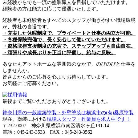
未経験からでも一流の塗装職人を目指していただけます。
経験者の方は能力に応じて優遇いたします。
経験者も未経験者もすべてのスタッフが働きやすい職場環境
が、弊社の自慢です。
・充実した休暇制度で、プライベートと仕事の両立が可能。
・各種保険完備で、長く安心して働いていただけます。
・資格取得支援制度の充実で、ステップアップも自由自在。
・頑張りや成長ぶりを正当に評価し、給与に反映。
あなたもアットホームな雰囲気のなかで、のびのびと仕事を
しませんか。
皆さまからのご応募を心よりお待ちしています。
お気軽にご応募ください。
最後までご覧いただきありがとうございました。
神奈川県の一般建築塗装・外壁塗装は横浜市の(有)桑原塗装
現在、塗装における
現場スタッフ・作業員を求人中です！
〒232-0007 神奈川県横浜市南区清水ヶ丘191-14
電話：045-243-3533 FAX：045-243-3562