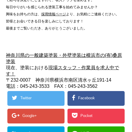
て給与を決定いたしますので、収入アップも望めます。
毎日やりがいを感じられる塗装工事を始めてみませんか？
興味をお持ちの方は、
採用情報ページ
より、お気軽にご連絡ください。
皆様とお会いできる日を楽しみにしております！
最後までご覧いただき、ありがとうございました。
神奈川県の一般建築塗装・外壁塗装は横浜市の(有)桑原
塗装
現在、塗装における
現場スタッフ・作業員を求人中で
す！
〒232-0007 神奈川県横浜市南区清水ヶ丘191-14
電話：045-243-3533 FAX：045-243-3562
Twitter
Facebook
Google+
Pocket